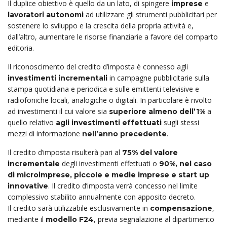
Il duplice obiettivo è quello da un lato, di spingere
e
imprese
ad utilizzare gli strumenti pubblicitari per
lavoratori autonomi
sostenere lo sviluppo e la crescita della propria attività e,
dall’altro, aumentare le risorse finanziarie a favore del comparto
editoria.
Il riconoscimento del credito d’imposta è connesso agli
in campagne pubblicitarie sulla
investimenti incrementali
stampa quotidiana e periodica e sulle emittenti televisive e
radiofoniche locali, analogiche o digitali. In particolare è rivolto
ad investimenti il cui valore sia
a
superiore almeno dell’1%
quello relativo
sugli stessi
agli investimenti effettuati
mezzi di informazione
.
nell’anno precedente
Il credito d’imposta risulterà pari al
75% del valore
degli investimenti effettuati o
incrementale
90%,
nel caso
di microimprese, piccole e medie imprese e start up
. Il credito d’imposta verrà concesso nel limite
innovative
complessivo stabilito annualmente con apposito decreto.
Il credito sarà utilizzabile esclusivamente in
,
compensazione
mediante il
, previa segnalazione al dipartimento
modello F24