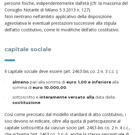
persone fisiche, indipendentemente dall’età (cfr. la massima del
Consiglio Notarile di Milano 5.3.2013 n. 127).
Non rientrano nell’ambito applicativo della disposizione
agevolativa le eventuali prestazioni successive alla stipula
dell’atto costitutivo, come le modifiche dell’atto costitutivo.
capitale sociale
Il capitale sociale deve essere (art. 2463-bis co. 2 n. 3 c.c. ):
almeno
pari alla somma di
euro 1,00 e inferiore
alla
somma di
euro 10.000,00
.
sottoscritto e
interamente versato alla
data della
costituzione
.
Così come precisato dal modello standard di atto costitutivo, i
soci devono ivi indicare, oltre alla quota di partecipazione al
capitale sottoscritta da ciascun socio (art. 2463-bis co. 2 n. 4 c.c.,
che richiama l’art. 2463 co. 2 n. 6, anche la stessa percentuale di