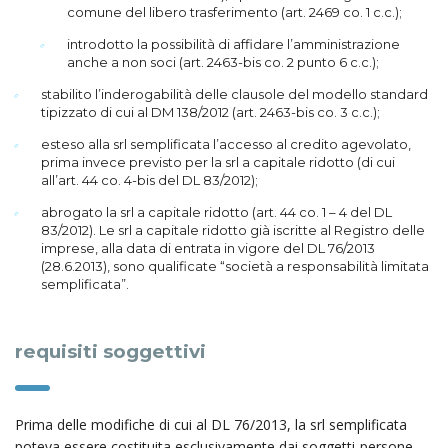
comune del libero trasferimento (art. 2469 co. 1 c.c.);
introdotto la possibilità di affidare l’amministrazione
anche a non soci (art. 2463-bis co. 2 punto 6 c.c.);
stabilito l’inderogabilità delle clausole del modello standard
tipizzato di cui al DM 138/2012 (art. 2463-bis co. 3 c.c.);
esteso alla srl semplificata l’accesso al credito agevolato,
prima invece previsto per la srl a capitale ridotto (di cui
all’art. 44 co. 4-bis del DL 83/2012);
abrogato la srl a capitale ridotto (art. 44 co. 1 – 4 del DL
83/2012). Le srl a capitale ridotto già iscritte al Registro delle
imprese, alla data di entrata in vigore del DL 76/2013
(28.6.2013), sono qualificate “società a responsabilità limitata
semplificata”.
requisiti soggettivi
Prima delle modifiche di cui al DL 76/2013, la srl semplificata
poteva essere costituita esclusivamente dai soggetti-persone