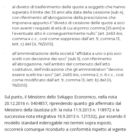
al divieto di trasferimento delle quote a soggetti che hanno
superato il limite dei 35 anni alla data della cessione (sub 4),
con riferimento all’abrogazione della prescrizione che
imponeva appunto il “divieto di cessione delle quote a soci
non aventi i requisiti di età di cui al primo comma [35 anni] e
l’eventuale atto è conseguentemente nullo” (art. 2463-bis,
comma 4 c.c., così come soppresso dall’art. 9, comma 13,
lett. c) del DL 76/2013);
all’amministrazione della società “affidata a uno o più soci
scelti con decisione dei soci” (sub 5), con riferimento
all’abrogazione, nell’ambito del contenuto dell’atto
costitutivo, dell’indicazione che gli amministratori “devono
essere scelti tra i soci” (art. 2463-bis, comma 2, n. 6 c.c., così
come modificato dall’art. 9, comma 13, lett. b) del DL
76/2013).
Sul punto, il Ministero dello Sviluppo Economico, nella nota
20.12.2016 n. 0404857, riprendendo quanto già affermato dal
Ministero della Giustizia (cfr. la nota 11.9.2013 n. 118972 e la
successiva nota integrativa 16.9.2013 n. 121532), pur essendo il
modello standard inderogabile nei termini sopra esposti,
occorrerà comunque ricondurlo a conformità rispetto al vigente