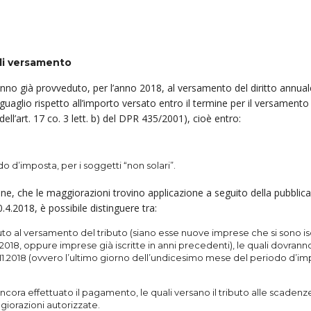
 di versamento
anno già provveduto, per l’anno 2018, al versa­mento del diritto annual
aglio rispetto all’im­porto versato entro il termine per il versamento
ell’art. 17 co. 3 lett. b) del DPR 435/2001), cioè entro:
 d’imposta, per i soggetti “non solari”.
ne, che le maggiorazioni trovino applicazione a seguito della pubblic
.4.2018, è possibile distinguere tra:
to al versamento del tributo (siano esse nuo­ve imprese che si sono is
 2018, oppure imprese già iscritte in anni precedenti), le quali dovrann
11.2018 (ovvero l’ultimo giorno dell’undicesimo mese del periodo d’im
cora effettuato il pagamento, le quali ver­sa­no il tributo alle scadenz
iorazioni autorizzate.