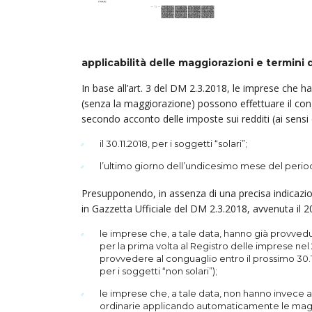
applicabilità delle maggiorazioni e termini
In base all’art. 3 del DM 2.3.2018, le imprese che h
(senza la maggiorazione) possono effettuare il congu
secondo acconto delle imposte sui redditi (ai sensi d
il 30.11.2018, per i soggetti “solari”;
l’ultimo giorno dell’undicesimo mese del periodo
Presupponendo, in assenza di una precisa indicazio
in Gazzetta Ufficiale del DM 2.3.2018, avvenuta il 20
le imprese che, a tale data, hanno già provvedu
per la prima volta al Registro delle imprese nel
provvedere al conguaglio entro il prossimo 30.
per i soggetti “non solari”);
le imprese che, a tale data, non hanno invece an
ordinarie applicando automaticamente le magg