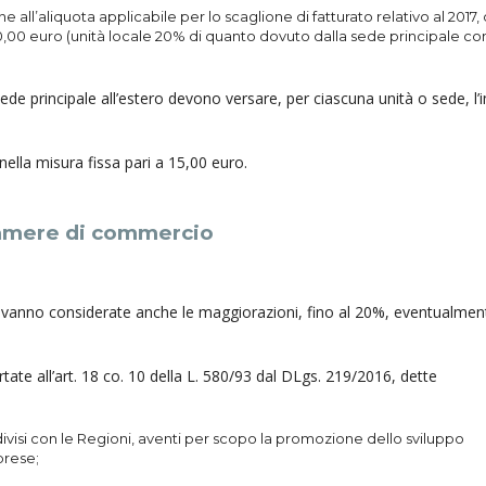
one all’aliquota applicabile per lo scaglione di fatturato relativo al 2017,
,00 euro (unità locale 20% di quanto dovuto dalla sede principale co
sede principale all’estero devono versare, per ciascuna unità o sede, l
 nella misura fissa pari a 15,00 euro.
camere di commercio
 vanno considerate anche le maggiorazioni, fino al 20%, eventualmen
tate all’art. 18 co. 10 della L. 580/93 dal DLgs. 219/2016, dette
visi con le Regioni, aventi per scopo la pro­mo­zione dello sviluppo
prese;