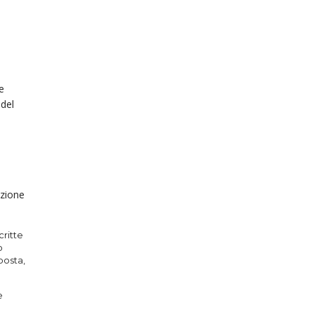
e
 del
azione
critte
o
posta,
e