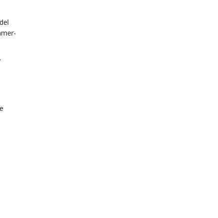
del
ommer­
7
le