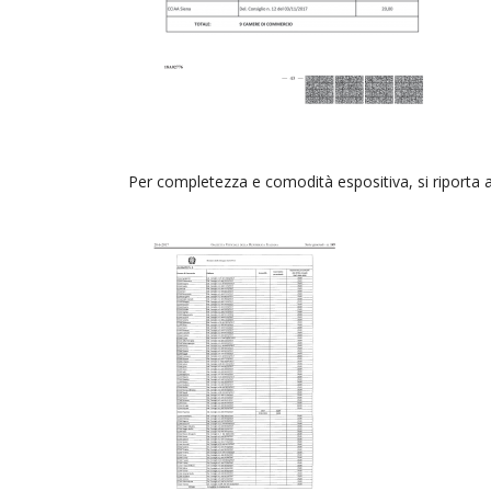
Per completezza e comodità espositiva, si riporta a