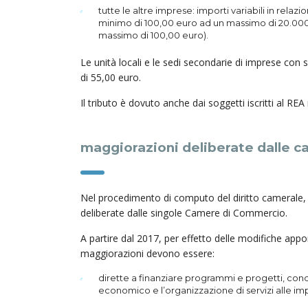
tutte le altre imprese: importi variabili in relazi
minimo di 100,00 euro ad un massimo di 20.000
massimo di 100,00 euro).
Le unità locali e le sedi secondarie di imprese con 
di 55,00 euro.
Il tributo è dovuto anche dai soggetti iscritti al REA
maggiorazioni deliberate dalle 
Nel procedimento di computo del diritto camerale,
deliberate dalle singole Camere di Commercio.
A partire dal 2017, per effetto delle modifiche appor
maggiorazioni devono essere:
dirette a finanziare programmi e progetti, condi
economico e l’organizzazione di servizi alle im