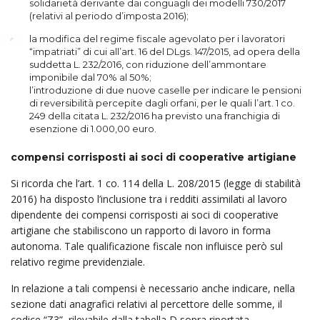
solidarietà derivante dai conguagli dei modelli 730/2017
(relativi al periodo d’imposta 2016);
la modifica del regime fiscale agevolato per i lavoratori
“impatriati” di cui all’art. 16 del DLgs. 147/2015, ad opera della
suddetta L. 232/2016, con riduzione dell’ammontare
imponibile dal 70% al 50%;
l’introduzione di due nuove caselle per indicare le pensioni
di reversibilità percepite dagli orfani, per le quali l’art. 1 co.
249 della citata L. 232/2016 ha previsto una franchigia di
esenzione di 1.000,00 euro.
compensi corrisposti ai soci di cooperative artigiane
Si ricorda che l’art. 1 co. 114 della L. 208/2015 (legge di stabilità
2016) ha disposto l’inclusione tra i redditi assimilati al lavoro
dipendente dei compensi corrisposti ai soci di cooperative
artigiane che stabiliscono un rapporto di lavoro in forma
autonoma. Tale qualificazione fiscale non influisce però sul
relativo regime previdenziale.
In relazione a tali compensi è necessario anche indicare, nella
sezione dati anagrafici relativi al percettore delle somme, il
codice “Z3”, rilevabile dalla tabella D sopra riportata.