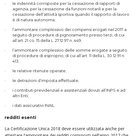
le indennità corrisposte per la cessazione di rapporti di
agenzia, per la cessazione da funzioni notarili e per la
cessazione dell’attività sportiva quando il rapporto di lavoro
è di natura autonoma;
l’ammontare complessivo dei compensi erogati nel 2017 a
seguito di procedure di pignoramento presso terzi, di cui
all’art. 21 co. 15 della L. 27.12.97 n. 449;
l’ammontare complessivo delle somme erogate a seguito
di procedure di esproprio, di cui all’art. 11 della L. 30.12.91 n.
413;
le relative ritenute operate;
le detrazioni d’imposta effettuate;
i contributi previdenziali e assistenziali dovuti all’INPS e ad
altri Enti;
i dati assicurativi INAIL.
redditi esenti
La Certificazione Unica 2018 deve essere utilizzata anche per
attestare l’ammontare dei redditi corrisposti nell’anno 2017 che