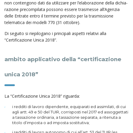
non contengono dati da utilizzare per l’elabo­razione della dichia­
ra­zione precompilata possono essere trasmesse all’A­genzia
delle Entrate entro il termine previsto per la trasmissione
telematica dei modelli 770 (31 ottobre).
Di seguito si riepilogano i principali aspetti relativi alla
“Certificazione Unica 2018”.
ambito applicativo della “certificazione
unica 2018”
La “Certificazione Unica 2018” riguarda:
i redditi di lavoro dipendente, equiparati ed assimilati, di cui
agli artt. 49 e 50 del TUIR, corrisposti nel 2017 ed assoggettati
a tassazione ordinaria, a tassazione separata, a ritenuta a
titolo d’imposta o ad imposta sostitutiva;
i redditi di lavoro autonomo di cui all’art. 53 del TUIR (es.