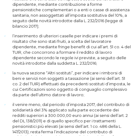
dipendente, mediante contribuzione a forme
pensionistiche complementari o a enti o casse di assistenza
sanitaria, non assoggettati all’imposta sostitutiva del 10%, a
seguito delle novità introdotte dalla L. 232/2016 (legge di
bilancio 2017);
l’inserimento di ulteriori caselle per indicare i premi di
risultato che sono stati fruiti, a scelta del lavoratore
dipendente, mediante fringe benefit di cui all’art. 51 co. 4 del
TUIR, che concorrono a formare il reddito di lavoro
dipendente secondo le regole ivi previste, a seguito delle
novità introdotte dalla suddetta L. 232/2016;
la nuova sezione “Altri sostituti”, per indicare i rimborsi di
beni e servizi non soggetti a tassazione (ai sensi dell’art. 51
co. 2 del TUIR) effettuati da precedenti sostituti d’imposta, le
cui Certificazioni sono oggetto di conguaglio complessivo
da parte dell’ultimo datore di lavoro;
il venire meno, dal periodo d’imposta 2017, del contributo di
solidarietà del 3% applicato sulla parte eccedente dei
redditi superiori a 300.000,00 euro annui (ai sensi dell’art. 2
del DL 138/2011) e di quello specifico per i trattamenti
pensionistici più elevati (ai sensi dell’art. 1 co. 486 della L.
147/2013); resta ferma l’indicazione del contributo di