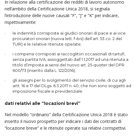
In relazione alla certificazione dei redditi di lavoro autonomo
nell’ambito della Certificazione Unica 2018, si segnala
l’introduzione delle nuove causali “F”, “J” e “K” per indicare,
rispettivamente:
le indennità corrisposte ai giudici onorari di pace e ai vice
procuratori onorari (nuova lett. f-
bis
) dell’art. 53 co. 2 del
TUIR) e le relative ritenute operate;
i compensi corrisposti ai raccoglitori occasionali di tartufi,
senza partita IVA, assoggettati dall’1.1.2017 ad una ritenuta a
titolo d’imposta ai sensi del nuovo art. 25-
quater
del DPR
600/73 (inserito dalla L. 122/2016);
gli assegni per lo svolgimento del servizio civile, di cui agli
artt. 16 e 17 del DLgs. 6.3.2017 n. 40, che non sono soggetti ad
imposizione fiscale e previdenziale.
dati relativi alle “locazioni brevi”
Nel modello “ordinario” della Certificazione Unica 2018 è stato
inserito il nuovo prospetto per indicare i dati dei contratti di
“locazione breve” e le ritenute operate sui relativi corrispettivi.