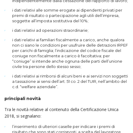
indipendentemente dalla cessazione del rapporto di lavoro;
i dati relativi alle somme erogate ai dipendenti privati per
premi di risultato o partecipazione agli utili dell’impresa,
soggette all’imposta sostitutiva del 10%;
i dati relativi ad operazioni straordinarie;
i dati relativi ai familiari fiscalmente a carico, anche qualora
non ci siano le condizioni per usufruire delle detrazioni IRPEF
per carichi di famiglia; l’indicazione del codice fiscale del
coniuge non fiscalmente a carico è facoltativa; per
“coniuge” si intende anche ognuna delle parti dell’unione
civile tra persone dello stesso sesso;
i dati relativi ai rimborsi di alcuni beni e ai servizi non soggetti
a tassazione ai sensi dell’art. 51 co. 2 del TUIR, nell’ambito del
c.d. “welfare aziendale”.
principali novità
Tra le novità relative al contenuto della Certificazione Unica
2018, si segnalano:
l’inserimento di ulteriori caselle per indicare i premi di
risultato che sono stati corrisposti, a scelta del lavoratore